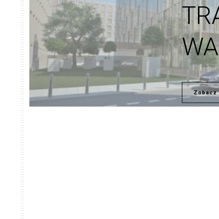
TR
WA
Zobacz 