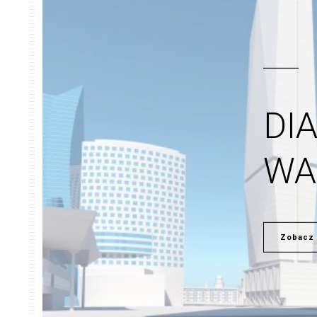
DI
WA
Zobacz 