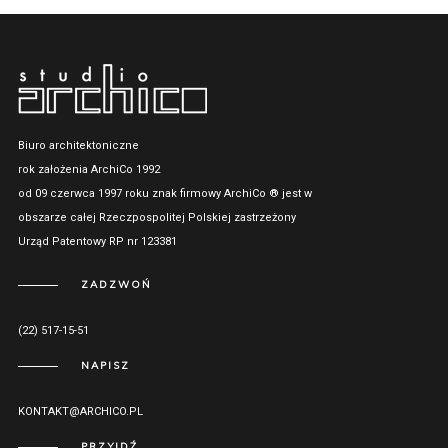
Biuro architektoniczne
rok założenia ArchiCo 1992
od 09 czerwca 1997 roku znak firmowy ArchiCo ® jest w
obszarze całej Rzeczpospolitej Polskiej zastrzeżony
Urząd Patentowy RP nr 123381
ZADZWOŃ
(22) 517-15-51
NAPISZ
KONTAKT@ARCHICO.PL
PRZYJDŹ