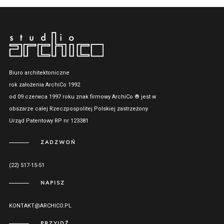
Biuro architektoniczne
rok założenia ArchiCo 1992
od 09 czerwca 1997 roku znak firmowy ArchiCo ® jest w
obszarze całej Rzeczpospolitej Polskiej zastrzeżony
Urząd Patentowy RP nr 123381
ZADZWOŃ
(22) 517-15-51
NAPISZ
KONTAKT@ARCHICO.PL
PRZYJDŹ