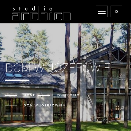
DOM W JÓZEFOWIE
HOME
PORTFOLIO
DOM W JÓZEFOWIE