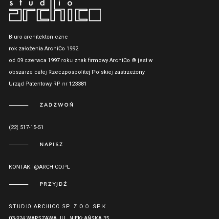
Biuro architektoniczne
rok założenia ArchiCo 1992
od 09 czerwca 1997 roku znak firmowy ArchiCo ® jest w
obszarze całej Rzeczpospolitej Polskiej zastrzeżony
Urząd Patentowy RP nr 123381
ZADZWOŃ
(22) 517-15-51
NAPISZ
KONTAKT@ARCHICO.PL
PRZYJDŹ
STUDIO ARCHICO SP. Z O.O. SP.K.
03-924 WARSZAWA, UL. NIEKŁAŃSKA 35